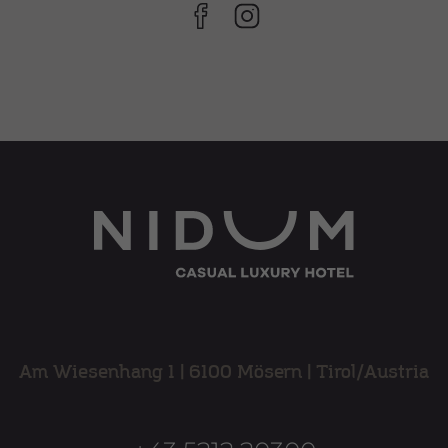
Am Wiesenhang 1
|
6100 Mösern
|
Tirol/Austria