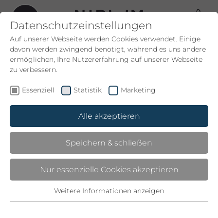
Datenschutzeinstellungen
Auf unserer Webseite werden Cookies verwendet. Einige
davon werden zwingend benötigt, während es uns andere
ermöglichen, Ihre Nutzererfahrung auf unserer Webseite
zu verbessern.
05.10.2024
Essenziell
Statistik
Marketing
HEISSER HERBST: S
AUNAGENUSS MIT A
Alle akzeptieren
USSICHT IM NIDUM
Speichern & schließen
Nur essenzielle Cookies akzeptieren
Weitere Informationen anzeigen
Essenziell
Essenzielle Cookies werden für grundlegende