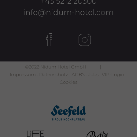
+43 5212 20300
info@nidum-hotel.com
©2022 Nidum Hotel GmbH |
Impressum
.
Datenschutz
.
AGB's
.
Jobs
.
VIP-Login
.
Cookies