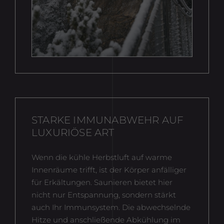
Name
_gat_gtag_
Anbieter
Google Analytics
Laufzeit
1 Minute
Von Google festgelegt, um Nutzer zu
Zweck
unterscheiden.
STARKE IMMUNABWEHR AUF
LUXURIÖSE ART
Wenn die kühle Herbstluft auf warme
Innenräume trifft, ist der Körper anfälliger
für Erkältungen. Saunieren bietet hier
nicht nur Entspannung, sondern stärkt
auch Ihr Immunsystem. Die abwechselnde
Hitze und anschließende Abkühlung im