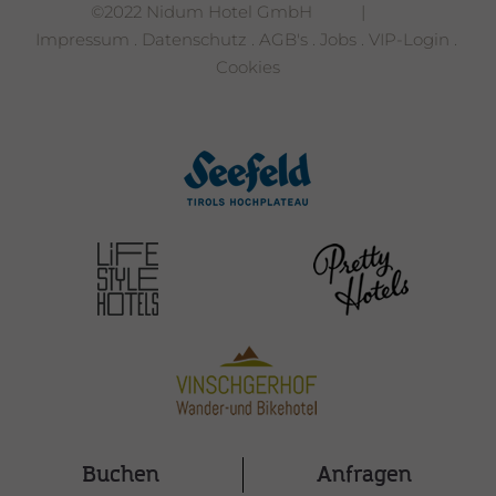
©2022 Nidum Hotel GmbH |
Impressum
.
Datenschutz
.
AGB's
.
Jobs
.
VIP-Login
.
Cookies
Buchen
Anfragen