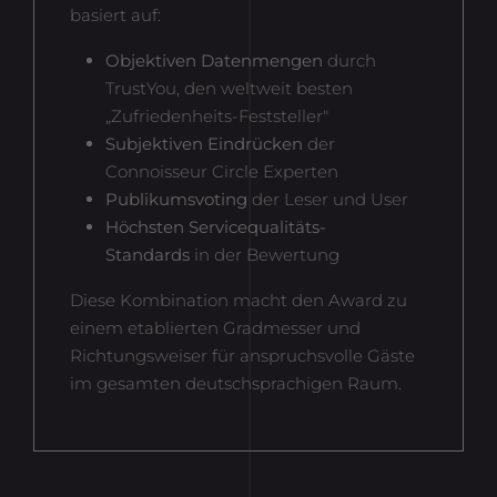
Name
_gat_gtag_
basiert auf:
Anbieter
Google Analytics
Objektiven Datenmengen
durch
TrustYou, den weltweit besten
Laufzeit
1 Minute
„Zufriedenheits-Feststeller"
Subjektiven Eindrücken
der
Von Google festgelegt, um Nutzer zu
Zweck
Connoisseur Circle Experten
unterscheiden.
Publikumsvoting
der Leser und User
Höchsten Servicequalitäts-
Standards
in der Bewertung
Diese Kombination macht den Award zu
einem etablierten Gradmesser und
Richtungsweiser für anspruchsvolle Gäste
im gesamten deutschsprachigen Raum.