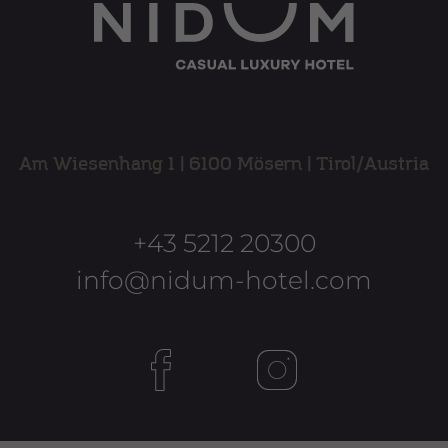
Am Wiesenhang 1
|
6100 Mösern
|
Tirol/Austria
+43 5212 20300
info@nidum-hotel.com