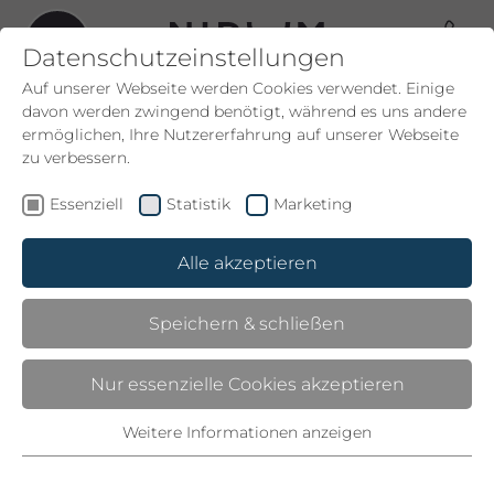
Datenschutzeinstellungen
Auf unserer Webseite werden Cookies verwendet. Einige
davon werden zwingend benötigt, während es uns andere
ermöglichen, Ihre Nutzererfahrung auf unserer Webseite
zu verbessern.
09.10.2025
|
NIDUM
Essenziell
Statistik
Marketing
NIDUM CASUAL LUXURY
HOTEL: ERNEUT
Alle akzeptieren
SPITZENREITER IM
Speichern & schließen
CONNOISSEUR-CIRCLE-
RATING 2025
Nur essenzielle Cookies akzeptieren
Weitere Informationen anzeigen
Essenziell
Essenzielle Cookies werden für grundlegende