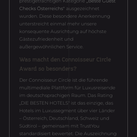
prestigeträchtigen Kategorie
„Beste Guest
eindeutige Besucher zu erkennen.
Checks Österreichs"
ausgezeichnet
Laufzeit
Laufzeit
1 Woche
3 Monate
wurden. Diese besondere Anerkennung
Zweck
Cookie für die Buchungsstrecke
Facebook setzt dieses Cookie, um den
unterstreicht einmal mehr unsere
Name
_gid
Nutzern relevante Werbung zu zeigen,
konsequente Ausrichtung auf höchste
indem es das Nutzerverhalten im
Gästezufriedenheit und
Anbieter
Google Analytics
Zweck
gesamten Web auf Websites verfolgt,
außergewöhnlichen Service.
die über das Facebook-Pixel oder das
Laufzeit
1 Tag
Facebook Social Plugin verfügen.
Was macht den Connoisseur Circle
Das von Google Analytics installierte
Award so besonders?
_gid-Cookie speichert Informationen
darüber, wie Besucher eine Website
Der Connoisseur Circle ist die führende
nutzen, und erstellt gleichzeitig einen
multimediale Plattform für Luxusreisende
Zweck
Analysebericht über die Leistung der
im deutschsprachigen Raum. Das Rating
Website. Zu den gesammelten Daten
„DIE BESTEN HOTELS" ist das einzige, das
gehören die Anzahl der Besucher, ihre
Hotels im Luxussegment über vier Länder
Quelle und die Seiten, die sie anonym
– Österreich, Deutschland, Schweiz und
besuchen.
Südtirol – gemeinsam mit TrustYou
standardisiert bewertet. Die Auszeichnung