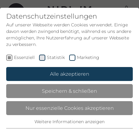
Datenschutzeinstellungen
Auf unserer Webseite werden Cookies verwendet. Einige
davon werden zwingend benötigt, während es uns andere
ermöglichen, Ihre Nutzererfahrung auf unserer Webseite
zu verbessern.
Essenziell
Statistik
Marketing
Alle akzeptieren
Speichern & schließen
Nur essenzielle Cookies akzeptieren
Weitere Informationen anzeigen
Essenziell
Essenzielle Cookies werden für grundlegende